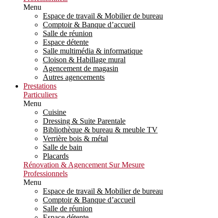
Menu
Espace de travail & Mobilier de bureau
Comptoir & Banque d’accueil
Salle de réunion
Espace détente
Salle multimédia & informatique
Cloison & Habillage mural
Agencement de magasin
Autres agencements
Prestations
Particuliers
Menu
Cuisine
Dressing & Suite Parentale
Bibliothèque & bureau & meuble TV
Verrière bois & métal
Salle de bain
Placards
Rénovation & Agencement Sur Mesure
Professionnels
Menu
Espace de travail & Mobilier de bureau
Comptoir & Banque d’accueil
Salle de réunion
Espace détente