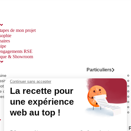
tapes de mon projet
sophie
naires
ipe
engagements RSE
ique & Showroom
s
Particuliers
sine
ssing & Suite Parentale
liothèque & Bureau & Meuble TV
le de bain
res aménagements
Particuliers