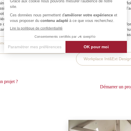
sine
Espace de travail & Mo
ssing & Suite Parentale
Comptoir & Banque d’a
liothèque & bureau & meuble TV
Salle de réunion
rière bois & métal
Espace détente
le de bain
Salle multimédia & inf
cards
Cloison & Habillage mu
Agencement de magas
Rangement
novation & Agencement Sur
Autres agencements
Mesure
Workplace Int&Ext Desig
n projet ?
Démarrer un pro