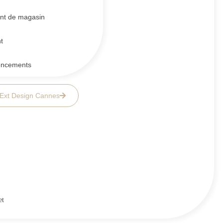
t de magasin
t
encements
&Ext Design Cannes
et