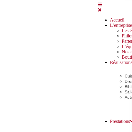
Accueil
L’entreprise
Les é
Philo
Parte
L’équ
Nos 
Bout
Réalisation
Cui
Dre
Bib
Sal
Aut
Prestations