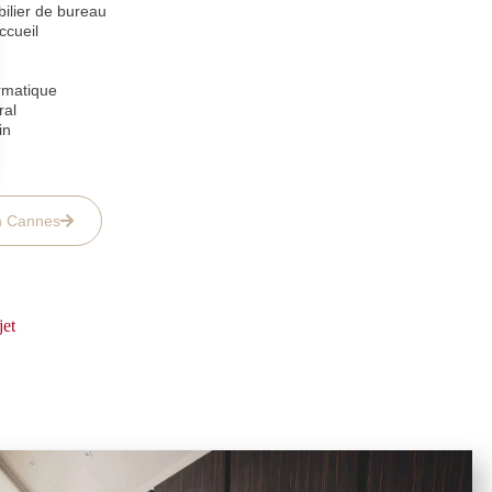
bilier de bureau
ccueil
ormatique
ral
in
n Cannes
jet