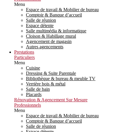
Menu
Espace de travail & Mobilier de bureau
Comptoir & Banque d’accueil
Salle de réunion
Espace détente
Salle multimédia & informatique
Cloison & Habillage mural
Agencement de magasin
Autres agencements
Prestations
Particuliers
Menu
Cuisine
Dressing & Suite Parentale
Bibliothèque & bureau & meuble TV
Verrière bois & métal
Salle de bain
Placards
Rénovation & Agencement Sur Mesure
Professionnels
Menu
Espace de travail & Mobilier de bureau
Comptoir & Banque d’accueil
Salle de réunion
Espace détente