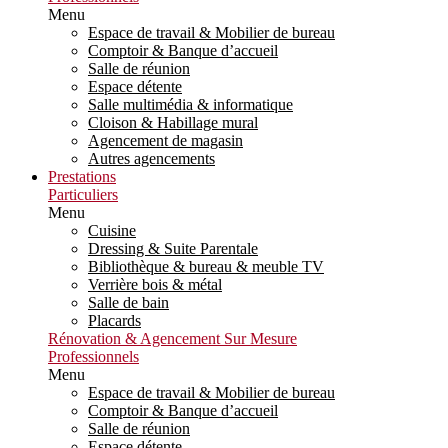
Menu
Espace de travail & Mobilier de bureau
Comptoir & Banque d’accueil
Salle de réunion
Espace détente
Salle multimédia & informatique
Cloison & Habillage mural
Agencement de magasin
Autres agencements
Prestations
Particuliers
Menu
Cuisine
Dressing & Suite Parentale
Bibliothèque & bureau & meuble TV
Verrière bois & métal
Salle de bain
Placards
Rénovation & Agencement Sur Mesure
Professionnels
Menu
Espace de travail & Mobilier de bureau
Comptoir & Banque d’accueil
Salle de réunion
Espace détente