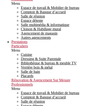
Menu
Espace de travail & Mobilier de bureau
Comptoir & Banque d’accueil
Salle de réunion
Espace détente
Salle multimédia & informatique
Cloison & Habillage mural
Agencement de magasin
Autres agencements
Prestations
Particuliers
Menu
Cuisine
Dressing & Suite Parentale
Bibliothèque & bureau & meuble TV
Verrière bois & métal
Salle de bain
Placards
Rénovation & Agencement Sur Mesure
Professionnels
Menu
Espace de travail & Mobilier de bureau
Comptoir & Banque d’accueil
Salle de réunion
Espace détente