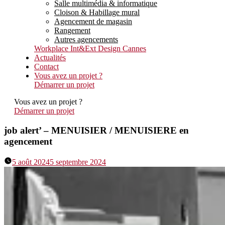
Salle multimédia & informatique
Cloison & Habillage mural
Agencement de magasin
Rangement
Autres agencements
Workplace Int&Ext Design Cannes
Actualités
Contact
Vous avez un projet ?
Démarrer un projet
Vous avez un projet ?
Démarrer un projet
job alert’ – MENUISIER / MENUISIERE en
agencement
5 août 2024
5 septembre 2024