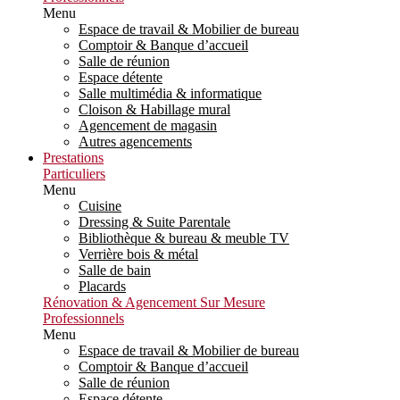
Menu
Espace de travail & Mobilier de bureau
Comptoir & Banque d’accueil
Salle de réunion
Espace détente
Salle multimédia & informatique
Cloison & Habillage mural
Agencement de magasin
Autres agencements
Prestations
Particuliers
Menu
Cuisine
Dressing & Suite Parentale
Bibliothèque & bureau & meuble TV
Verrière bois & métal
Salle de bain
Placards
Rénovation & Agencement Sur Mesure
Professionnels
Menu
Espace de travail & Mobilier de bureau
Comptoir & Banque d’accueil
Salle de réunion
Espace détente