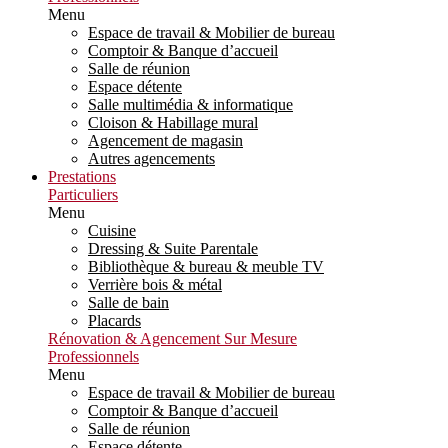
Menu
Espace de travail & Mobilier de bureau
Comptoir & Banque d’accueil
Salle de réunion
Espace détente
Salle multimédia & informatique
Cloison & Habillage mural
Agencement de magasin
Autres agencements
Prestations
Particuliers
Menu
Cuisine
Dressing & Suite Parentale
Bibliothèque & bureau & meuble TV
Verrière bois & métal
Salle de bain
Placards
Rénovation & Agencement Sur Mesure
Professionnels
Menu
Espace de travail & Mobilier de bureau
Comptoir & Banque d’accueil
Salle de réunion
Espace détente