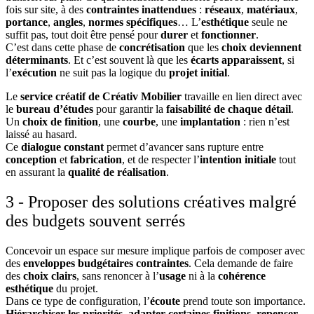
fois sur site, à des
contraintes inattendues
:
réseaux
,
matériaux
,
portance
,
angles
,
normes spécifiques
… L’
esthétique
seule ne
suffit pas, tout doit être pensé pour
durer
et
fonctionner
.
C’est dans cette phase de
concrétisation
que les
choix deviennent
déterminants
. Et c’est souvent là que les
écarts apparaissent
, si
l’
exécution
ne suit pas la logique du
projet initial
.
Le
service créatif de Créativ Mobilier
travaille en lien direct avec
le
bureau d’études
pour garantir la
faisabilité de chaque détail
.
Un
choix de finition
, une
courbe
, une
implantation
: rien n’est
laissé au hasard.
Ce
dialogue constant
permet d’avancer sans rupture entre
conception
et
fabrication
, et de respecter l’
intention initiale
tout
en assurant la
qualité de réalisation
.
3 - Proposer des solutions créatives malgré
des budgets souvent serrés
Concevoir un espace sur mesure implique parfois de composer avec
des
enveloppes budgétaires contraintes
. Cela demande de faire
des
choix clairs
, sans renoncer à l’
usage
ni à la
cohérence
esthétique
du projet.
Dans ce type de configuration, l’
écoute
prend toute son importance.
Hiérarchiser les priorités
,
adapter certaines finitions
,
repenser