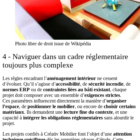
Photo libre de droit issue de Wikipédia
4 - Naviguer dans un cadre réglementaire
toujours plus complexe
Les règles encadrant l’
aménagement intérieur
ne cessent
d’évoluer. Qu’il s’agisse d’
accessibilité
, de
sécurité incendie
, de
normes ERP
ou de
contraintes liées au bâti existant
, chaque
projet doit composer avec un ensemble d’
exigences strictes
.
Ces paramètres influencent directement la manière d’
organiser
l’espace
, de
positionner le mobilier
, ou encore de
choisir certains
matériaux
. Ils demandent une
lecture fine du contexte
, et une
capacité à
intégrer les obligations réglementaires
sans alourdir le
projet.
Les projets confiés à Créativ Mobilier font l’objet d’une
attention
technique spécifique
dès les premières phases d’étude. Cette